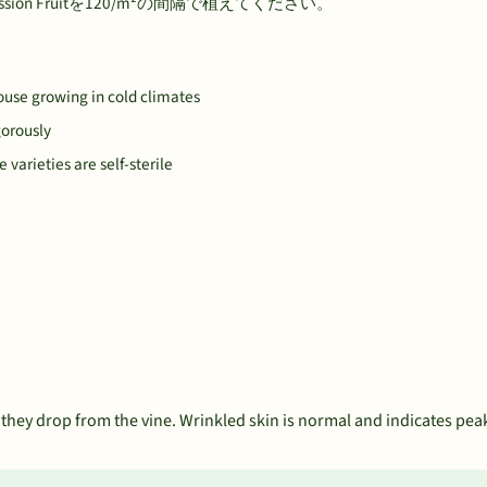
on Fruitを120/m²の間隔で植えてください。
ouse growing in cold climates
gorously
e varieties are self-sterile
 they drop from the vine. Wrinkled skin is normal and indicates pea