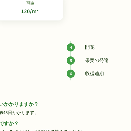
間隔
120/m²
開花
果実の発達
収穫適期
のくらいかかりますか？
で約545日かかります。
らいですか？