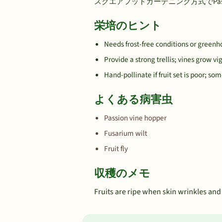
スクエアフットガーデニング方式でPassi
栄培のヒント
Needs frost-free conditions or greenh
Provide a strong trellis; vines grow vi
Hand-pollinate if fruit set is poor; som
よくある病害虫
Passion vine hopper
Fusarium wilt
Fruit fly
収穫のメモ
Fruits are ripe when skin wrinkles and