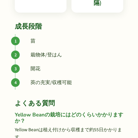
隔)
成長段階
苗
栽物体/登はん
開花
莢の充実/収穫可能
よくある質問
Yellow Beanの栽培にはどのくらいかかります
か？
Yellow Beanは植え付けから収穫まで約55日かかりま
す。