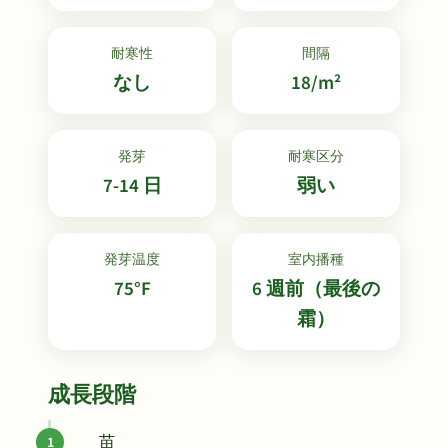
耐寒性
間隔
なし
18/m²
発芽
耐寒区分
7-14 日
弱い
発芽温度
室内播種
75°F
6 週前（最後の
霜）
成長段階
苗