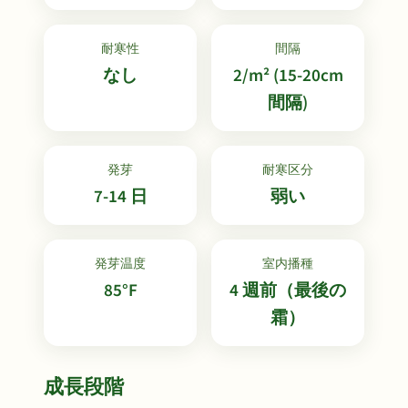
耐寒性
間隔
なし
2/m² (15-20cm
間隔)
発芽
耐寒区分
7-14 日
弱い
発芽温度
室内播種
85°F
4 週前（最後の
霜）
成長段階