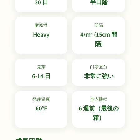
30 日
半日陰
耐寒性
間隔
Heavy
4/m² (15cm 間
隔)
発芽
耐寒区分
6-14 日
非常に強い
発芽温度
室内播種
60°F
6 週前（最後の
霜）