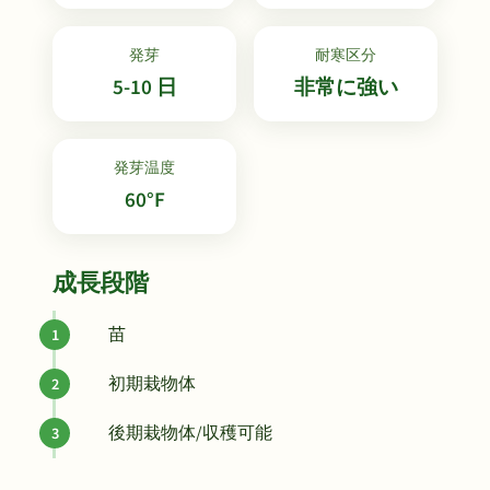
発芽
耐寒区分
5-10 日
非常に強い
発芽温度
60°F
成長段階
苗
初期栽物体
後期栽物体/収穫可能