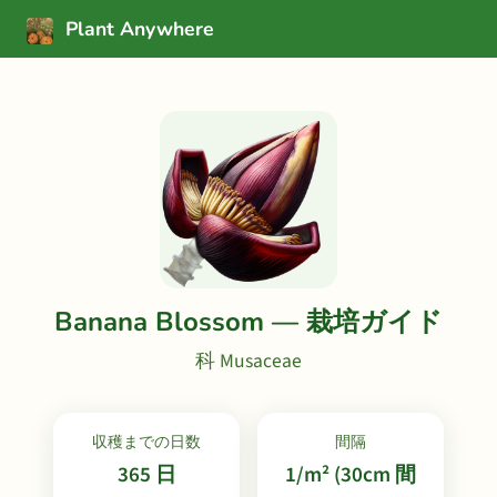
Plant Anywhere
Banana Blossom — 栽培ガイド
科 Musaceae
収穫までの日数
間隔
365 日
1/m² (30cm 間