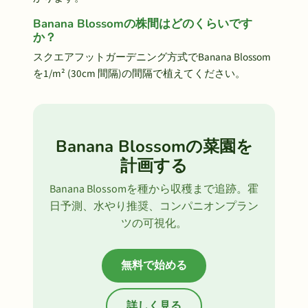
Banana Blossomの株間はどのくらいです
か？
スクエアフットガーデニング方式でBanana Blossom
を1/m² (30cm 間隔)の間隔で植えてください。
Banana Blossomの菜園を
計画する
Banana Blossomを種から収穫まで追跡。霍
日予測、水やり推奨、コンパニオンプラン
ツの可視化。
無料で始める
詳しく見る