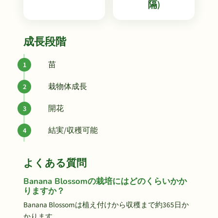
隔)
成長段階
苗
栽物体成長
開花
結実/収穫可能
よくある質問
Banana Blossomの栽培にはどのくらいかか
りますか？
Banana Blossomは植え付けから収穫まで約365日か
かります。