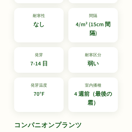
耐寒性
間隔
なし
4/m² (15cm 間
隔)
発芽
耐寒区分
7-14 日
弱い
発芽温度
室内播種
70°F
4 週前（最後の
霜）
コンパニオンプランツ