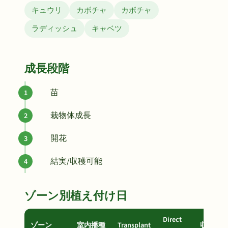
キュウリ
カボチャ
カボチャ
ラディッシュ
キャベツ
成長段階
苗
栽物体成長
開花
結実/収穫可能
ゾーン別植え付け日
Direct
ゾーン
室内播種
Transplant
収穫