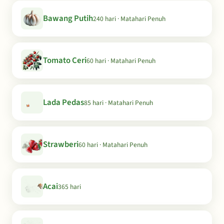
Bawang Putih
240 hari · Matahari Penuh
Tomato Ceri
60 hari · Matahari Penuh
Lada Pedas
85 hari · Matahari Penuh
Strawberi
60 hari · Matahari Penuh
Acai
365 hari