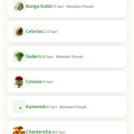
Bunga Kobis
75 hari · Matahari Penuh
Celeriac
110 hari
Saderi
100 hari · Matahari Penuh
Celosia
70 hari
Kamomil
60 hari · Matahari Penuh
Chanterelle
365 hari