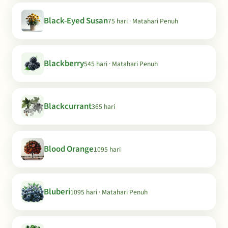
Black-Eyed Susan
75 hari · Matahari Penuh
Blackberry
545 hari · Matahari Penuh
Blackcurrant
365 hari
Blood Orange
1095 hari
Bluberi
1095 hari · Matahari Penuh