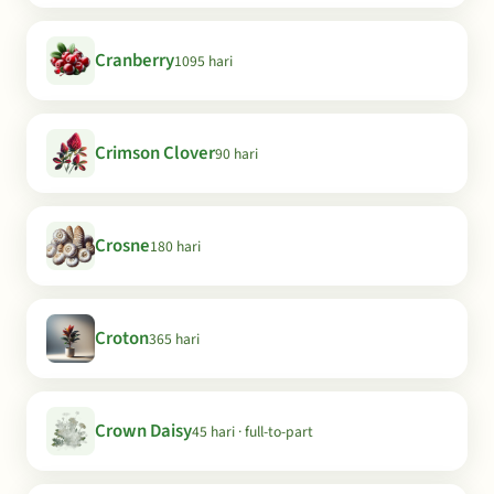
Cranberry
1095 hari
Crimson Clover
90 hari
Crosne
180 hari
Croton
365 hari
Crown Daisy
45 hari · full-to-part