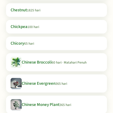
Chestnut
1825 hari
Chickpea
100 hari
Chicory
65 hari
Chinese Broccoli
60 hari · Matahari Penuh
Chinese Evergreen
365 hari
Chinese Money Plant
365 hari