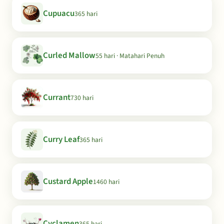
Cupuacu
365 hari
Curled Mallow
55 hari · Matahari Penuh
Currant
730 hari
Curry Leaf
365 hari
Custard Apple
1460 hari
Cyclamen
365 hari