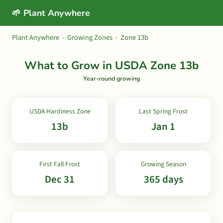
🌱 Plant Anywhere
Plant Anywhere
›
Growing Zones
›
Zone 13b
What to Grow in USDA Zone 13b
Year-round growing
USDA Hardiness Zone
Last Spring Frost
13b
Jan 1
First Fall Frost
Growing Season
Dec 31
365 days