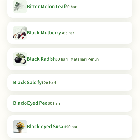
Bitter Melon Leaf
60 hari
Black Mulberry
365 hari
Black Radish
60 hari · Matahari Penuh
Black Salsify
120 hari
Black-Eyed Pea
80 hari
Black-eyed Susan
90 hari