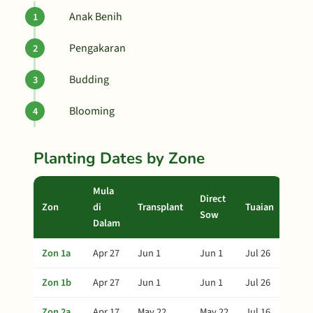
Anak Benih
Pengakaran
Budding
Blooming
Planting Dates by Zone
Mula
Direct
Zon
di
Transplant
Tuaian
Sow
Dalam
Zon 1a
Apr 27
Jun 1
Jun 1
Jul 26
Zon 1b
Apr 27
Jun 1
Jun 1
Jul 26
Zon 2a
Apr 17
May 22
May 22
Jul 16