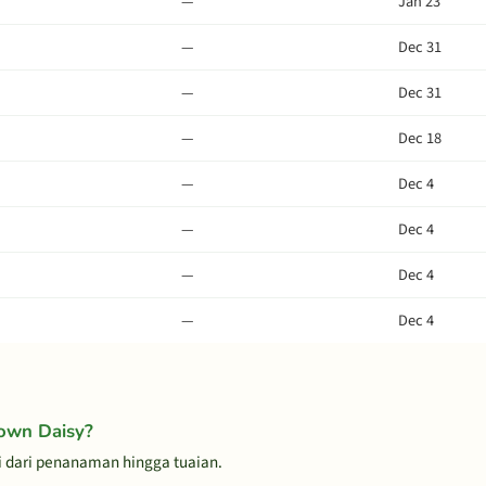
—
Jan 23
—
Dec 31
—
Dec 31
—
Dec 18
—
Dec 4
—
Dec 4
—
Dec 4
—
Dec 4
own Daisy?
i dari penanaman hingga tuaian.