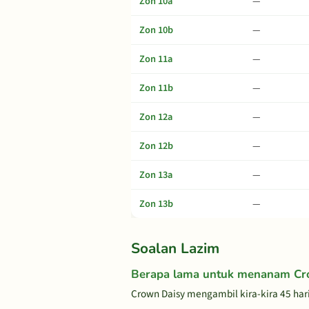
Zon 10a
—
Zon 10b
—
Zon 11a
—
Zon 11b
—
Zon 12a
—
Zon 12b
—
Zon 13a
—
Zon 13b
—
Soalan Lazim
Berapa lama untuk menanam Cr
Crown Daisy mengambil kira-kira 45 har