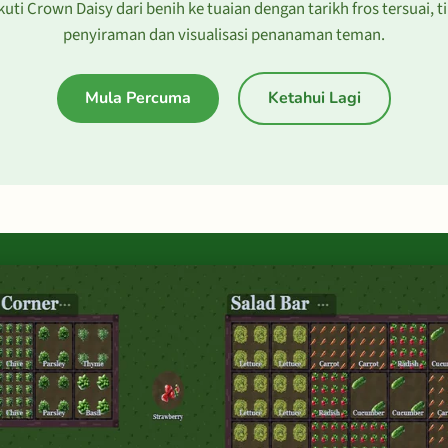
kuti Crown Daisy dari benih ke tuaian dengan tarikh fros tersuai, t
penyiraman dan visualisasi penanaman teman.
Mula Percuma
Ketahui Lagi