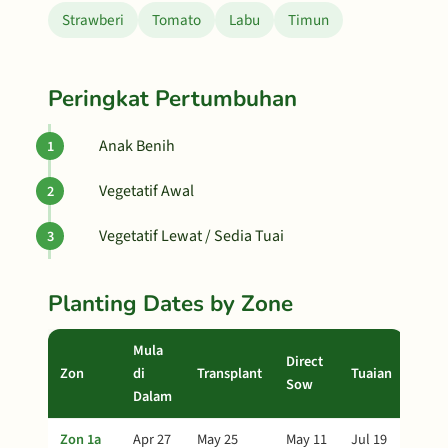
Strawberi
Tomato
Labu
Timun
Peringkat Pertumbuhan
Anak Benih
Vegetatif Awal
Vegetatif Lewat / Sedia Tuai
Planting Dates by Zone
Mula
Direct
Zon
di
Transplant
Tuaian
Sow
Dalam
Zon 1a
Apr 27
May 25
May 11
Jul 19