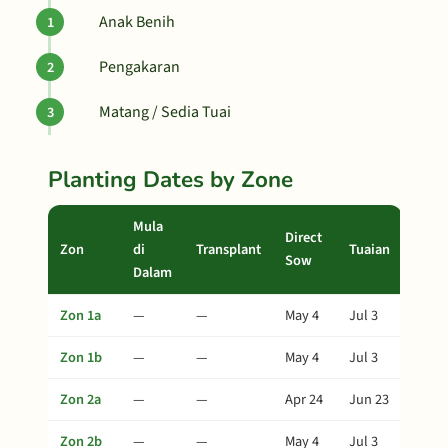
Anak Benih
Pengakaran
Matang / Sedia Tuai
Planting Dates by Zone
Mula
Direct
Zon
di
Transplant
Tuaian
Sow
Dalam
Zon 1a
—
—
May 4
Jul 3
Zon 1b
—
—
May 4
Jul 3
Zon 2a
—
—
Apr 24
Jun 23
Zon 2b
—
—
May 4
Jul 3