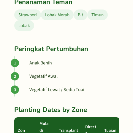
Penanaman Teman
Strawberi
Lobak Merah
Bit
Timun
Lobak
Peringkat Pertumbuhan
Anak Benih
Vegetatif Awal
Vegetatif Lewat / Sedia Tuai
Planting Dates by Zone
Mula
Direct
Zon
di
Transplant
Tuaian