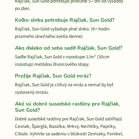
Rajčiak, Sun Gold potrebuje približne 57 dní od výsadby
po zber.
Koľko slnka potrebuje Rajčiak, Sun Gold?
Rajčiak, Sun Gold vyžaduje plné slnko. (6+ hodín
priameho slnečného svetla denne)
Ako ďaleko od seba sadiť Rajčiak, Sun Gold?
Saďte Rajčiak, Sun Gold v rozostupe 1/m² (30cm
rozostup) metódou štvorcového stopy.
Prežije Rajčiak, Sun Gold mráz?
Rajčiak, Sun Gold je citlivý na mráz a nemal by byť
vystavený mrazu.
Aké sú dobré susedské rastliny pre Rajčiak,
Sun Gold?
Dobré susedské rastliny pre Rajčiak, Sun Gold zahŕňajú
Cesnak, Špargľa, Bazalka, Mrkvy, Nechtíky, Papriky,
Cibule. Vyhnite sa sadeniu v blízkosti Zemiaky, Fenikel,