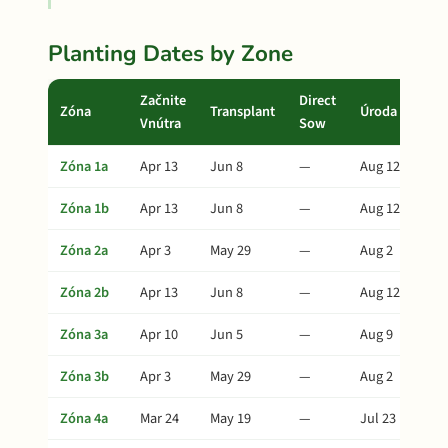
Planting Dates by Zone
Začnite
Direct
Zóna
Transplant
Úroda
Vnútra
Sow
Zóna 1a
Apr 13
Jun 8
—
Aug 12
Zóna 1b
Apr 13
Jun 8
—
Aug 12
Zóna 2a
Apr 3
May 29
—
Aug 2
Zóna 2b
Apr 13
Jun 8
—
Aug 12
Zóna 3a
Apr 10
Jun 5
—
Aug 9
Zóna 3b
Apr 3
May 29
—
Aug 2
Zóna 4a
Mar 24
May 19
—
Jul 23