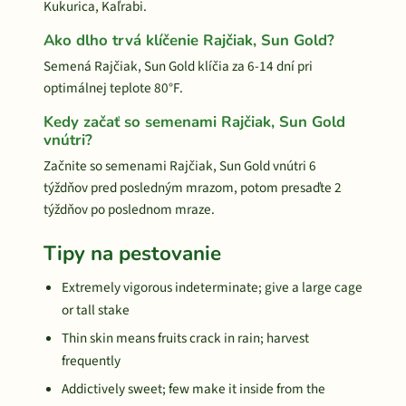
Kukurica, Kaľrabi.
Ako dlho trvá klíčenie Rajčiak, Sun Gold?
Semená Rajčiak, Sun Gold klíčia za 6-14 dní pri
optimálnej teplote 80°F.
Kedy začať so semenami Rajčiak, Sun Gold
vnútri?
Začnite so semenami Rajčiak, Sun Gold vnútri 6
týždňov pred posledným mrazom, potom presaďte 2
týždňov po poslednom mraze.
Tipy na pestovanie
Extremely vigorous indeterminate; give a large cage
or tall stake
Thin skin means fruits crack in rain; harvest
frequently
Addictively sweet; few make it inside from the