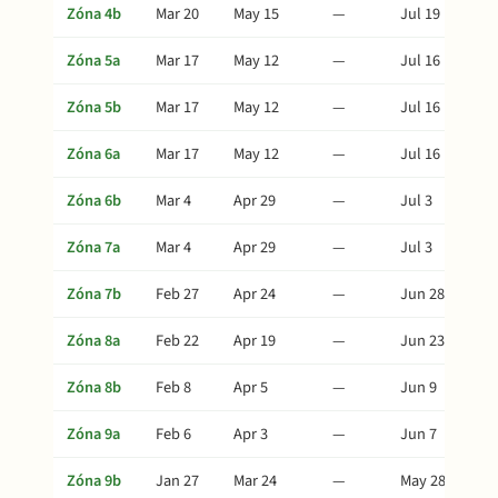
Zóna 4b
Mar 20
May 15
—
Jul 19
Zóna 5a
Mar 17
May 12
—
Jul 16
Zóna 5b
Mar 17
May 12
—
Jul 16
Zóna 6a
Mar 17
May 12
—
Jul 16
Zóna 6b
Mar 4
Apr 29
—
Jul 3
Zóna 7a
Mar 4
Apr 29
—
Jul 3
Zóna 7b
Feb 27
Apr 24
—
Jun 28
Zóna 8a
Feb 22
Apr 19
—
Jun 23
Zóna 8b
Feb 8
Apr 5
—
Jun 9
Zóna 9a
Feb 6
Apr 3
—
Jun 7
Zóna 9b
Jan 27
Mar 24
—
May 28