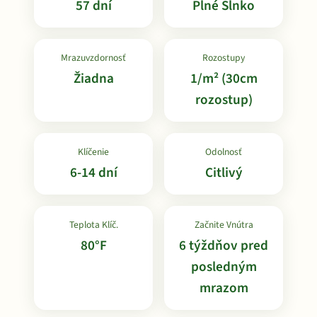
57 dní
Plné Slnko
Mrazuvzdornosť
Rozostupy
Žiadna
1/m² (30cm
rozostup)
Klíčenie
Odolnosť
6-14 dní
Citlivý
Teplota Klíč.
Začnite Vnútra
80°F
6 týždňov pred
posledným
mrazom