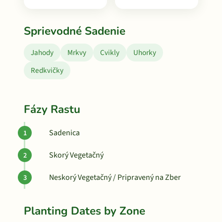
Sprievodné Sadenie
Jahody
Mrkvy
Cvikly
Uhorky
Redkvičky
Fázy Rastu
Sadenica
Skorý Vegetačný
Neskorý Vegetačný / Pripravený na Zber
Planting Dates by Zone