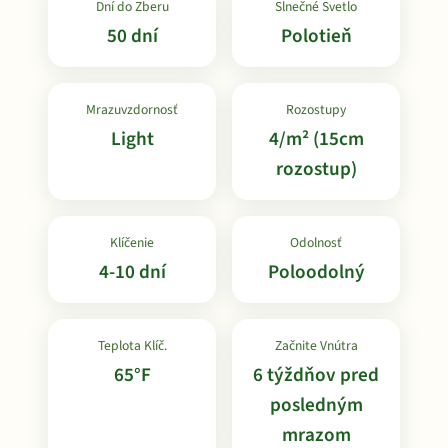
Dní do Zberu
Slnečné Svetlo
50 dní
Polotieň
Mrazuvzdornosť
Rozostupy
Light
4/m² (15cm
rozostup)
Klíčenie
Odolnosť
4-10 dní
Poloodolný
Teplota Klíč.
Začnite Vnútra
65°F
6 týždňov pred
posledným
mrazom