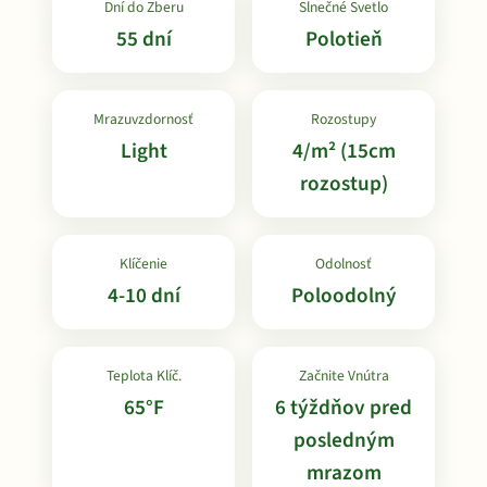
Dní do Zberu
Slnečné Svetlo
55 dní
Polotieň
Mrazuvzdornosť
Rozostupy
Light
4/m² (15cm
rozostup)
Klíčenie
Odolnosť
4-10 dní
Poloodolný
Teplota Klíč.
Začnite Vnútra
65°F
6 týždňov pred
posledným
mrazom