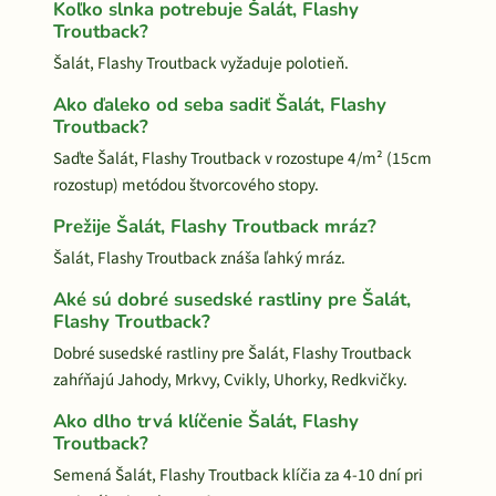
Koľko slnka potrebuje Šalát, Flashy
Troutback?
Šalát, Flashy Troutback vyžaduje polotieň.
Ako ďaleko od seba sadiť Šalát, Flashy
Troutback?
Saďte Šalát, Flashy Troutback v rozostupe 4/m² (15cm
rozostup) metódou štvorcového stopy.
Prežije Šalát, Flashy Troutback mráz?
Šalát, Flashy Troutback znáša ľahký mráz.
Aké sú dobré susedské rastliny pre Šalát,
Flashy Troutback?
Dobré susedské rastliny pre Šalát, Flashy Troutback
zahŕňajú Jahody, Mrkvy, Cvikly, Uhorky, Redkvičky.
Ako dlho trvá klíčenie Šalát, Flashy
Troutback?
Semená Šalát, Flashy Troutback klíčia za 4-10 dní pri