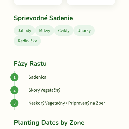
Sprievodné Sadenie
Jahody
Mrkvy
Cvikly
Uhorky
Redkvičky
Fázy Rastu
Sadenica
Skorý Vegetačný
Neskorý Vegetačný / Pripravený na Zber
Planting Dates by Zone