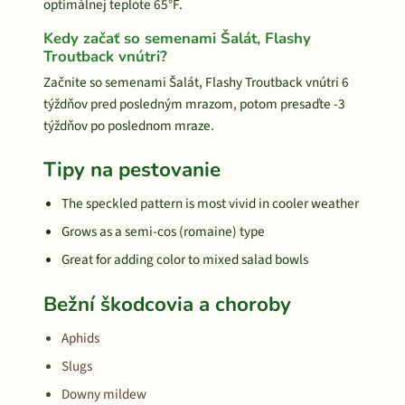
optimálnej teplote 65°F.
Kedy začať so semenami Šalát, Flashy
Troutback vnútri?
Začnite so semenami Šalát, Flashy Troutback vnútri 6
týždňov pred posledným mrazom, potom presaďte -3
týždňov po poslednom mraze.
Tipy na pestovanie
The speckled pattern is most vivid in cooler weather
Grows as a semi-cos (romaine) type
Great for adding color to mixed salad bowls
Bežní škodcovia a choroby
Aphids
Slugs
Downy mildew