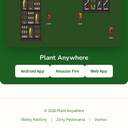
Plant Anywhere
Android App
Amazon Fire
Web App
© 2026 Plant Anywhere
Všetky Rastliny
|
Zóny Pestovania
|
Domov