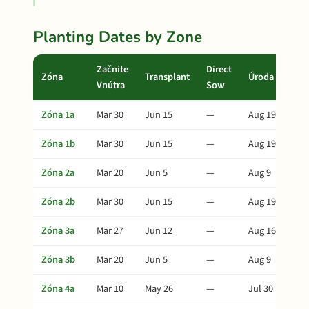
Planting Dates by Zone
Začnite
Direct
Zóna
Transplant
Úroda
Vnútra
Sow
Zóna 1a
Mar 30
Jun 15
—
Aug 19
Zóna 1b
Mar 30
Jun 15
—
Aug 19
Zóna 2a
Mar 20
Jun 5
—
Aug 9
Zóna 2b
Mar 30
Jun 15
—
Aug 19
Zóna 3a
Mar 27
Jun 12
—
Aug 16
Zóna 3b
Mar 20
Jun 5
—
Aug 9
Zóna 4a
Mar 10
May 26
—
Jul 30