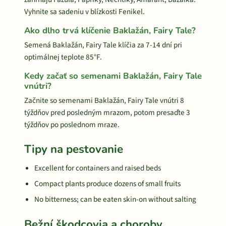
Vyhnite sa sadeniu v blízkosti Fenikel.
Ako dlho trvá klíčenie Baklažán, Fairy Tale?
Semená Baklažán, Fairy Tale klíčia za 7-14 dní pri
optimálnej teplote 85°F.
Kedy začať so semenami Baklažán, Fairy Tale
vnútri?
Začnite so semenami Baklažán, Fairy Tale vnútri 8
týždňov pred posledným mrazom, potom presaďte 3
týždňov po poslednom mraze.
Tipy na pestovanie
Excellent for containers and raised beds
Compact plants produce dozens of small fruits
No bitterness; can be eaten skin-on without salting
Bežní škodcovia a choroby