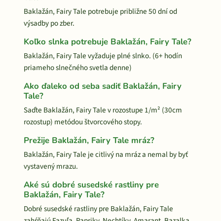
Baklažán, Fairy Tale potrebuje približne 50 dní od
výsadby po zber.
Koľko slnka potrebuje Baklažán, Fairy Tale?
Baklažán, Fairy Tale vyžaduje plné slnko. (6+ hodín
priameho slnečného svetla denne)
Ako ďaleko od seba sadiť Baklažán, Fairy
Tale?
Saďte Baklažán, Fairy Tale v rozostupe 1/m² (30cm
rozostup) metódou štvorcového stopy.
Prežije Baklažán, Fairy Tale mráz?
Baklažán, Fairy Tale je citlivý na mráz a nemal by byť
vystavený mrazu.
Aké sú dobré susedské rastliny pre
Baklažán, Fairy Tale?
Dobré susedské rastliny pre Baklažán, Fairy Tale
zahŕňajú Fazuľa, Papriky, Nechtíky, Amarant, Bazalka.