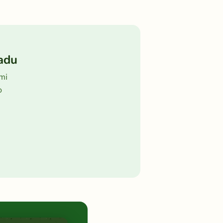
adu
ými
o