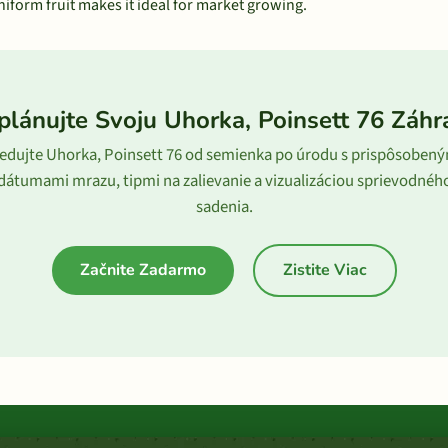
uniform fruit makes it ideal for market growing.
plánujte Svoju Uhorka, Poinsett 76 Záhr
edujte Uhorka, Poinsett 76 od semienka po úrodu s prispôsoben
dátumami mrazu, tipmi na zalievanie a vizualizáciou sprievodnéh
sadenia.
Začnite Zadarmo
Zistite Viac