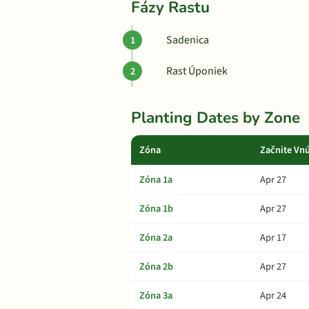
Fázy Rastu
Sadenica
Rast Úponiek
Planting Dates by Zone
Zóna
Začnite Vnú
Zóna 1a
Apr 27
Zóna 1b
Apr 27
Zóna 2a
Apr 17
Zóna 2b
Apr 27
Zóna 3a
Apr 24