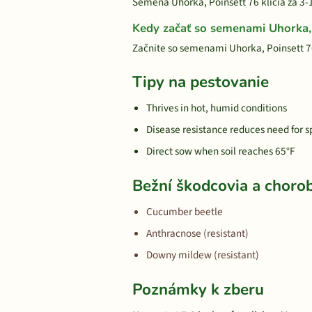
Semená Uhorka, Poinsett 76 klíčia za 3-1
Kedy začať so semenami Uhorka, 
Začnite so semenami Uhorka, Poinsett 7
Tipy na pestovanie
Thrives in hot, humid conditions
Disease resistance reduces need for s
Direct sow when soil reaches 65°F
Bežní škodcovia a choro
Cucumber beetle
Anthracnose (resistant)
Downy mildew (resistant)
Poznámky k zberu