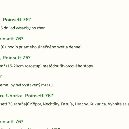
, Poinsett 76?
65 dní od výsadby po zber.
oinsett 76?
. (6+ hodín priameho slnečného svetla denne)
, Poinsett 76?
2/m² (15-20cm rozostup) metódou štvorcového stopy.
?
 nemal by byť vystavený mrazu.
re Uhorka, Poinsett 76?
sett 76 zahŕňajú Kôpor, Nechtíky, Fazuľa, Hrachy, Kukurica. Vyhnite sa s
oinsett 76?