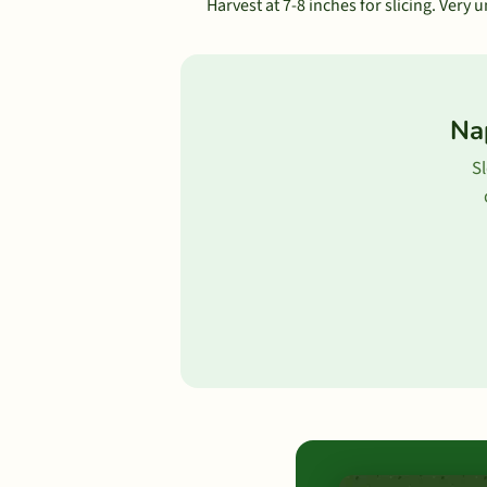
Harvest at 7-8 inches for slicing. Very 
Na
Sl