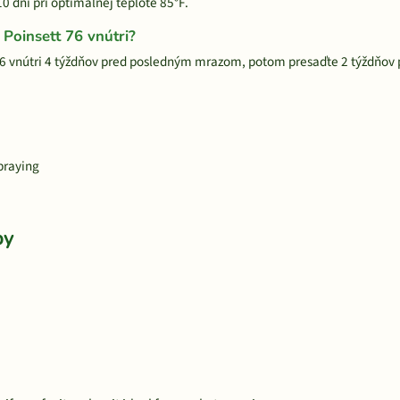
0 dní pri optimálnej teplote 85°F.
Poinsett 76 vnútri?
6 vnútri 4 týždňov pred posledným mrazom, potom presaďte 2 týždňov
praying
by