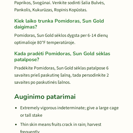
Paprikos, Svogūnai. Venkite sodinti šalia Bulvės,
Pankolis, Kukurūzas, Ropinis Kopūstas.
Kiek laiko trunka Pomidoras, Sun Gold
daigimas?
Pomidoras, Sun Gold sėklos dygsta per 6-14 dienų
optimalioje 80°F temperatūroje.
Kada pradėti Pomidoras, Sun Gold sėklas
patalpose?
Pradėkite Pomidoras, Sun Gold sėklas patalpose 6
savaites prieš paskutinę šalną, tada persodinkite 2
savaites po paskutinės šalnos.
Auginimo patarimai
Extremely vigorous indeterminate; give a large cage
or tall stake
Thin skin means fruits crack in rain; harvest
frequently