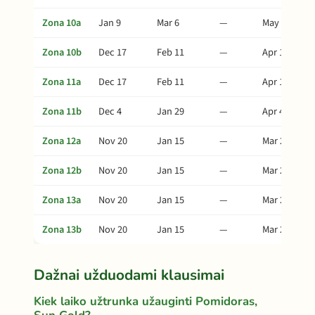
Zona 10a
Jan 9
Mar 6
—
May 10
Zona 10b
Dec 17
Feb 11
—
Apr 17
Zona 11a
Dec 17
Feb 11
—
Apr 17
Zona 11b
Dec 4
Jan 29
—
Apr 4
Zona 12a
Nov 20
Jan 15
—
Mar 21
Zona 12b
Nov 20
Jan 15
—
Mar 21
Zona 13a
Nov 20
Jan 15
—
Mar 21
Zona 13b
Nov 20
Jan 15
—
Mar 21
Dažnai užduodami klausimai
Kiek laiko užtrunka užauginti Pomidoras,