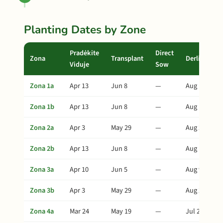
Planting Dates by Zone
Pradėkite
Direct
Zona
Transplant
Derlius
Viduje
Sow
Zona 1a
Apr 13
Jun 8
—
Aug 12
Zona 1b
Apr 13
Jun 8
—
Aug 12
Zona 2a
Apr 3
May 29
—
Aug 2
Zona 2b
Apr 13
Jun 8
—
Aug 12
Zona 3a
Apr 10
Jun 5
—
Aug 9
Zona 3b
Apr 3
May 29
—
Aug 2
Zona 4a
Mar 24
May 19
—
Jul 23