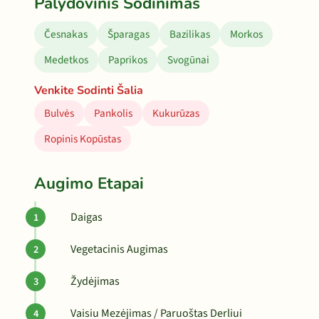
Palydovinis Sodinimas
Česnakas
Šparagas
Bazilikas
Morkos
Medetkos
Paprikos
Svogūnai
Venkite Sodinti Šalia
Bulvės
Pankolis
Kukurūzas
Ropinis Kopūstas
Augimo Etapai
Daigas
Vegetacinis Augimas
Žydėjimas
Vaisiu Mezėjimas / Paruoštas Derliui