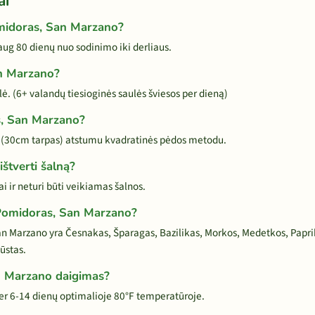
ai
omidoras, San Marzano?
g 80 dienų nuo sodinimo iki derliaus.
an Marzano?
ė. (6+ valandų tiesioginės saulės šviesos per dieną)
s, San Marzano?
 (30cm tarpas) atstumu kvadratinės pėdos metodu.
štverti šalną?
 ir neturi būti veikiamas šalnos.
 Pomidoras, San Marzano?
 Marzano yra Česnakas, Šparagas, Bazilikas, Morkos, Medetkos, Papriko
ūstas.
n Marzano daigimas?
r 6-14 dienų optimalioje 80°F temperatūroje.