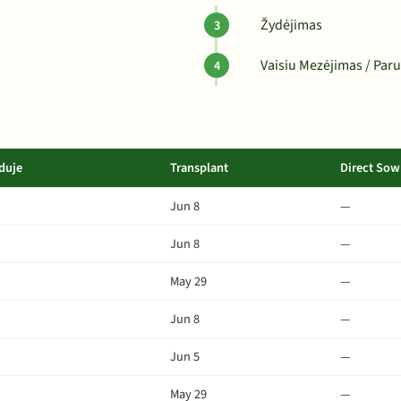
Žydėjimas
Vaisiu Mezėjimas / Paru
duje
Transplant
Direct Sow
Jun 8
—
Jun 8
—
May 29
—
Jun 8
—
Jun 5
—
May 29
—