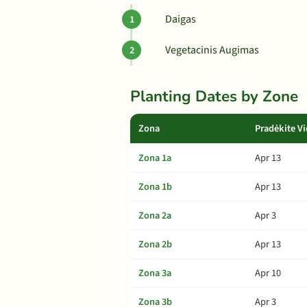
Daigas
Vegetacinis Augimas
Planting Dates by Zone
Zona
Pradėkite Vi
Zona 1a
Apr 13
Zona 1b
Apr 13
Zona 2a
Apr 3
Zona 2b
Apr 13
Zona 3a
Apr 10
Zona 3b
Apr 3