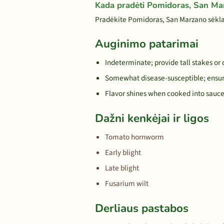
Kada pradėti Pomidoras, San Ma
Pradėkite Pomidoras, San Marzano sėklas 
Auginimo patarimai
Indeterminate; provide tall stakes or
Somewhat disease-susceptible; ensure
Flavor shines when cooked into sauce;
Dažni kenkėjai ir ligos
Tomato hornworm
Early blight
Late blight
Fusarium wilt
Derliaus pastabos