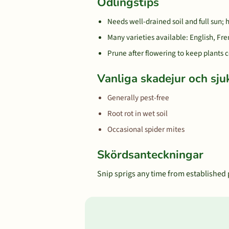
Odlingstips
Needs well-drained soil and full sun; 
Many varieties available: English, Fr
Prune after flowering to keep plants
Vanliga skadejur och sj
Generally pest-free
Root rot in wet soil
Occasional spider mites
Skördsanteckningar
Snip sprigs any time from established p