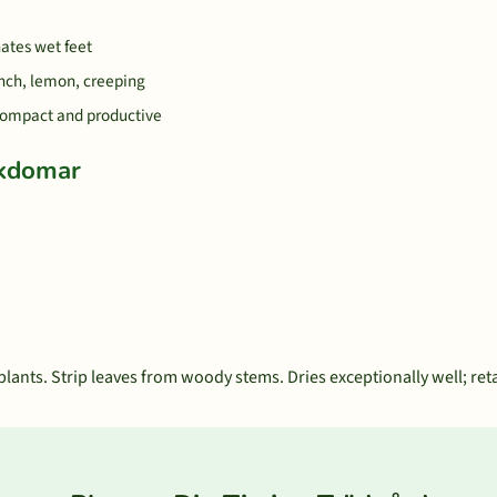
hates wet feet
ench, lemon, creeping
 compact and productive
ukdomar
lants. Strip leaves from woody stems. Dries exceptionally well; reta