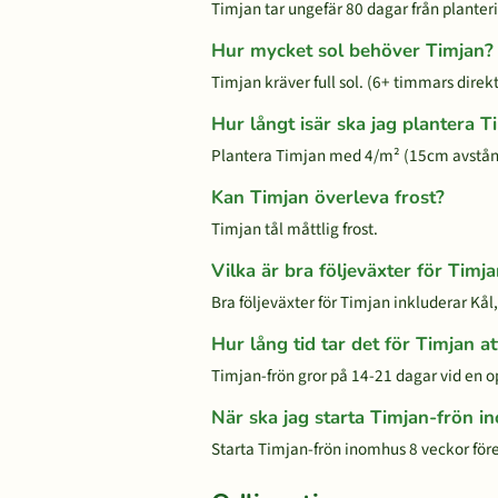
Timjan tar ungefär 80 dagar från planterin
Hur mycket sol behöver Timjan?
Timjan kräver full sol. (6+ timmars direkt
Hur långt isär ska jag plantera T
Plantera Timjan med 4/m² (15cm avstån
Kan Timjan överleva frost?
Timjan tål måttlig frost.
Vilka är bra följeväxter för Timj
Bra följeväxter för Timjan inkluderar Kål
Hur lång tid tar det för Timjan at
Timjan-frön gror på 14-21 dagar vid en 
När ska jag starta Timjan-frön 
Starta Timjan-frön inomhus 8 veckor före s