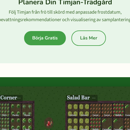
Planera Din Timjan-Trädgård
Följ Timjan från frö till skörd med anpassade frostdatum,
bevattningsrekommendationer och visualisering av samplantering
Börja Gratis
Läs Mer