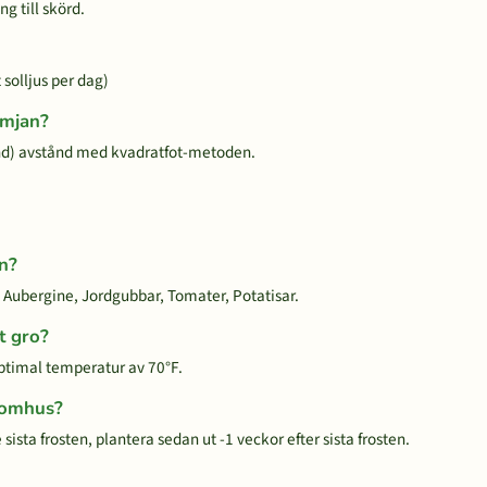
g till skörd.
 solljus per dag)
imjan?
d) avstånd med kvadratfot-metoden.
an?
, Aubergine, Jordgubbar, Tomater, Potatisar.
t gro?
optimal temperatur av 70°F.
inomhus?
ista frosten, plantera sedan ut -1 veckor efter sista frosten.