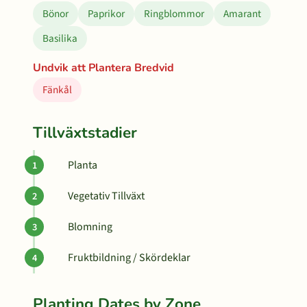
Bönor
Paprikor
Ringblommor
Amarant
Basilika
Undvik att Plantera Bredvid
Fänkål
Tillväxtstadier
Planta
Vegetativ Tillväxt
Blomning
Fruktbildning / Skördeklar
Planting Dates by Zone