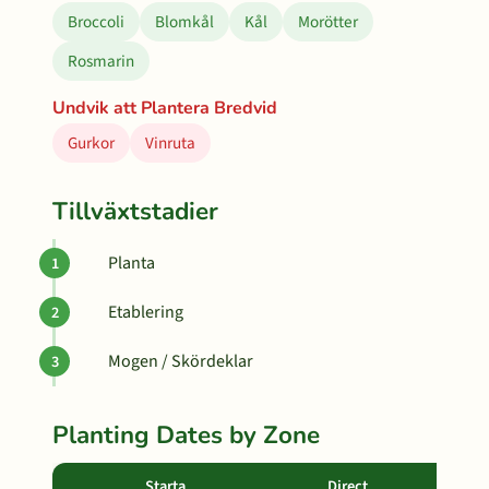
Broccoli
Blomkål
Kål
Morötter
Rosmarin
Undvik att Plantera Bredvid
Gurkor
Vinruta
Tillväxtstadier
Planta
Etablering
Mogen / Skördeklar
Planting Dates by Zone
Starta
Direct