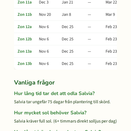
Zon 11a
Dec 3
Jan 21
—
Mar 22
Zon 11b
Nov 20
Jan 8
—
Mar 9
Zon 12a
Nov 6
Dec 25
—
Feb 23
Zon 12b
Nov 6
Dec 25
—
Feb 23
Zon 13a
Nov 6
Dec 25
—
Feb 23
Zon 13b
Nov 6
Dec 25
—
Feb 23
Vanliga frågor
Hur lång tid tar det att odla Salvia?
Salvia tar ungefär 75 dagar från plantering till skörd.
Hur mycket sol behöver Salvia?
Salvia kräver full sol. (6+ timmars direkt solljus per dag)