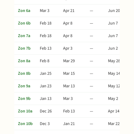
Zon 6a
Mar 3
Apr 21
—
Jun 20
Zon 6b
Feb 18
Apr 8
—
Jun 7
Zon 7a
Feb 18
Apr 8
—
Jun 7
Zon 7b
Feb 13
Apr 3
—
Jun 2
Zon 8a
Feb 8
Mar 29
—
May 28
Zon 8b
Jan 25
Mar 15
—
May 14
Zon 9a
Jan 23
Mar 13
—
May 12
Zon 9b
Jan 13
Mar 3
—
May 2
Zon 10a
Dec 26
Feb 13
—
Apr 14
Zon 10b
Dec 3
Jan 21
—
Mar 22