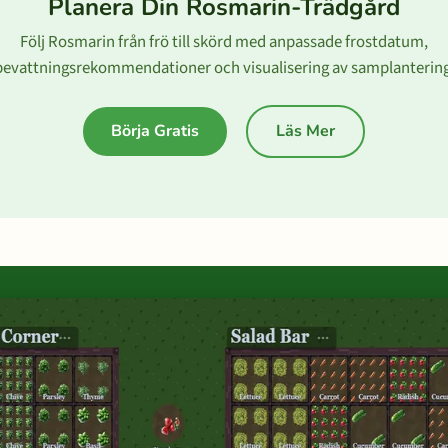
Planera Din Rosmarin-Trädgård
Följ Rosmarin från frö till skörd med anpassade frostdatum,
bevattningsrekommendationer och visualisering av samplantering
Börja Gratis
Läs Mer