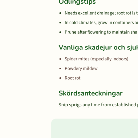
Odlingstips
Needs excellent drainage; root rot is 
In cold climates, grow in containers 
Prune after flowering to maintain sh
Vanliga skadejur och sj
Spider mites (especially indoors)
Powdery mildew
Root rot
Skördsanteckningar
Snip sprigs any time from established p