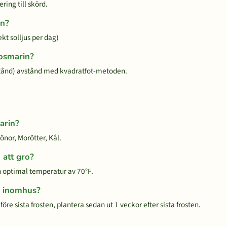
ring till skörd.
in?
kt solljus per dag)
Rosmarin?
ånd) avstånd med kvadratfot-metoden.
arin?
önor, Morötter, Kål.
 att gro?
n optimal temperatur av 70°F.
n inomhus?
re sista frosten, plantera sedan ut 1 veckor efter sista frosten.