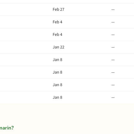
Feb 27
—
Feb 4
—
Feb 4
—
Jan 22
—
Jan 8
—
Jan 8
—
Jan 8
—
Jan 8
—
marin?