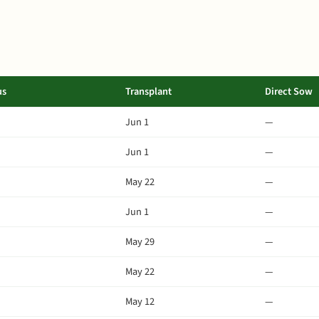
us
Transplant
Direct Sow
Jun 1
—
Jun 1
—
May 22
—
Jun 1
—
May 29
—
May 22
—
May 12
—