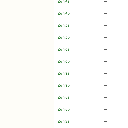
Zon 4a
—
Zon 4b
—
Zon 5a
—
Zon 5b
—
Zon 6a
—
Zon 6b
—
Zon 7a
—
Zon 7b
—
Zon 8a
—
Zon 8b
—
Zon 9a
—