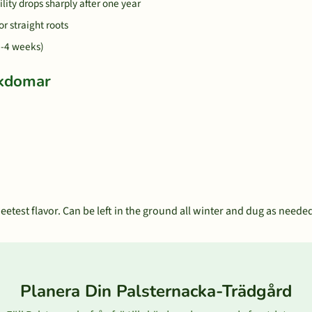
ility drops sharply after one year
or straight roots
2-4 weeks)
ukdomar
weetest flavor. Can be left in the ground all winter and dug as needed
Planera Din Palsternacka-Trädgård