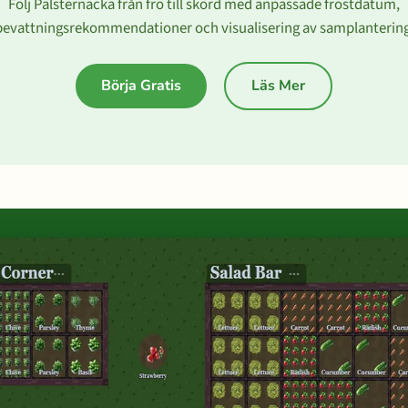
Följ Palsternacka från frö till skörd med anpassade frostdatum,
bevattningsrekommendationer och visualisering av samplantering
Börja Gratis
Läs Mer