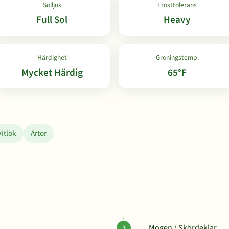
Solljus
Frosttolerans
Full Sol
Heavy
Härdighet
Groningstemp.
Mycket Härdig
65°F
Vitlök
Ärtor
Mogen / Skördeklar