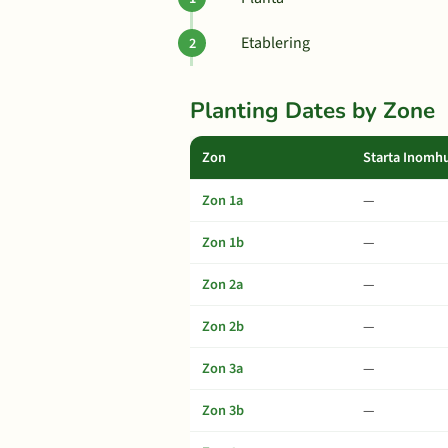
Etablering
Planting Dates by Zone
Zon
Starta Inomh
Zon 1a
—
Zon 1b
—
Zon 2a
—
Zon 2b
—
Zon 3a
—
Zon 3b
—