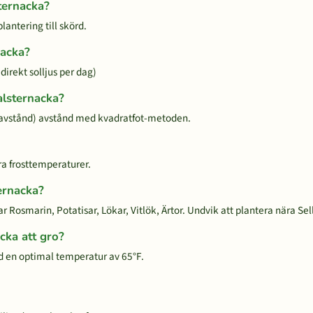
sternacka?
lantering till skörd.
nacka?
direkt solljus per dag)
alsternacka?
avstånd) avstånd med kvadratfot-metoden.
ara frosttemperaturer.
ternacka?
r Rosmarin, Potatisar, Lökar, Vitlök, Ärtor. Undvik att plantera nära Sell
acka att gro?
d en optimal temperatur av 65°F.