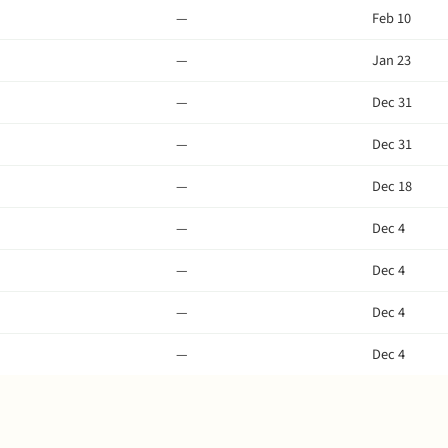
—
Feb 10
—
Jan 23
—
Dec 31
—
Dec 31
—
Dec 18
—
Dec 4
—
Dec 4
—
Dec 4
—
Dec 4