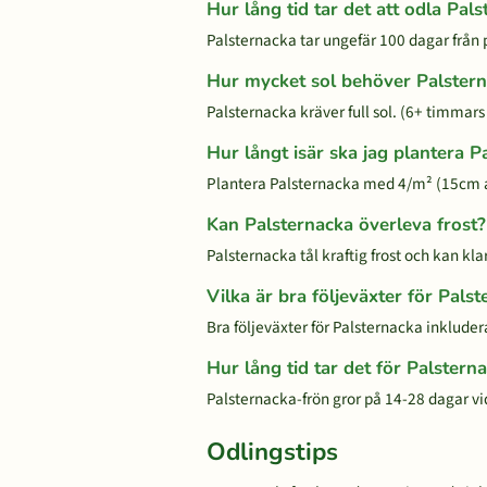
Hur lång tid tar det att odla Pal
Palsternacka tar ungefär 100 dagar från p
Hur mycket sol behöver Palster
Palsternacka kräver full sol. (6+ timmars 
Hur långt isär ska jag plantera P
Plantera Palsternacka med 4/m² (15cm 
Kan Palsternacka överleva frost?
Palsternacka tål kraftig frost och kan kl
Vilka är bra följeväxter för Pals
Bra följeväxter för Palsternacka inkludera
Hur lång tid tar det för Palstern
Palsternacka-frön gror på 14-28 dagar vi
Odlingstips