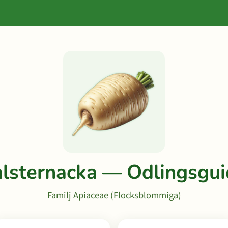
lsternacka — Odlingsgu
Familj Apiaceae (Flocksblommiga)