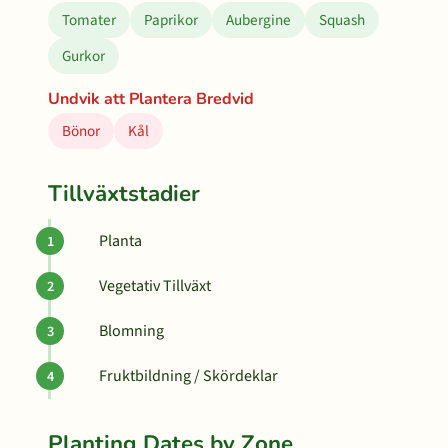
Tomater
Paprikor
Aubergine
Squash
Gurkor
Undvik att Plantera Bredvid
Bönor
Kål
Tillväxtstadier
Planta
Vegetativ Tillväxt
Blomning
Fruktbildning / Skördeklar
Planting Dates by Zone