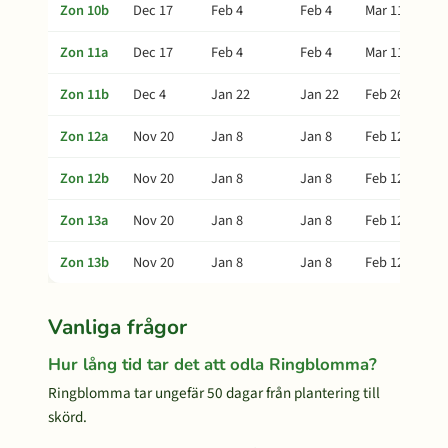
Zon 10b
Dec 17
Feb 4
Feb 4
Mar 11
Zon 11a
Dec 17
Feb 4
Feb 4
Mar 11
Zon 11b
Dec 4
Jan 22
Jan 22
Feb 26
Zon 12a
Nov 20
Jan 8
Jan 8
Feb 12
Zon 12b
Nov 20
Jan 8
Jan 8
Feb 12
Zon 13a
Nov 20
Jan 8
Jan 8
Feb 12
Zon 13b
Nov 20
Jan 8
Jan 8
Feb 12
Vanliga frågor
Hur lång tid tar det att odla Ringblomma?
Ringblomma tar ungefär 50 dagar från plantering till
skörd.