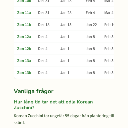
Zon 10b
Dec 31
Jan 28
Feb 4
Mar 4
Zon 11a
Dec 31
Jan 28
Feb 4
Mar 4
Zon 11b
Dec 18
Jan 15
Jan 22
Feb 19
Zon 12a
Dec 4
Jan 1
Jan 8
Feb 5
Zon 12b
Dec 4
Jan 1
Jan 8
Feb 5
Zon 13a
Dec 4
Jan 1
Jan 8
Feb 5
Zon 13b
Dec 4
Jan 1
Jan 8
Feb 5
Vanliga frågor
Hur lång tid tar det att odla Korean
Zucchini?
Korean Zucchini tar ungefär 55 dagar från plantering till
skörd.