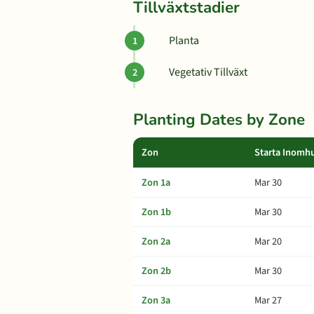
Tillväxtstadier
Planta
Vegetativ Tillväxt
Planting Dates by Zone
Zon
Starta Inomh
Zon 1a
Mar 30
Zon 1b
Mar 30
Zon 2a
Mar 20
Zon 2b
Mar 30
Zon 3a
Mar 27