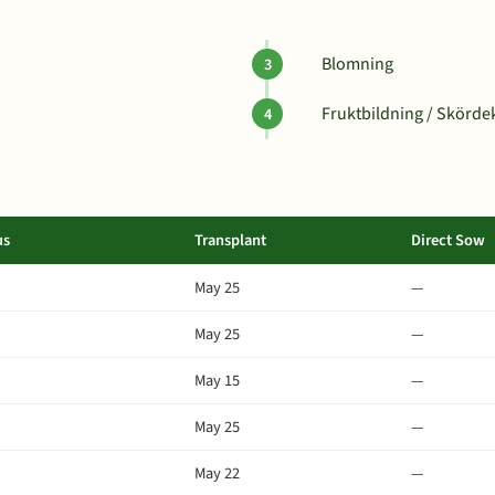
Blomning
Fruktbildning / Skörde
us
Transplant
Direct Sow
May 25
—
May 25
—
May 15
—
May 25
—
May 22
—