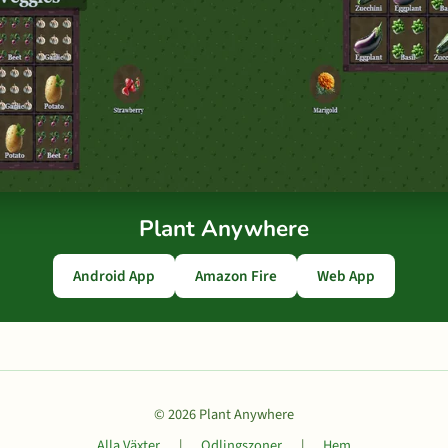
Plant Anywhere
Android App
Amazon Fire
Web App
© 2026 Plant Anywhere
Alla Växter
|
Odlingszoner
|
Hem