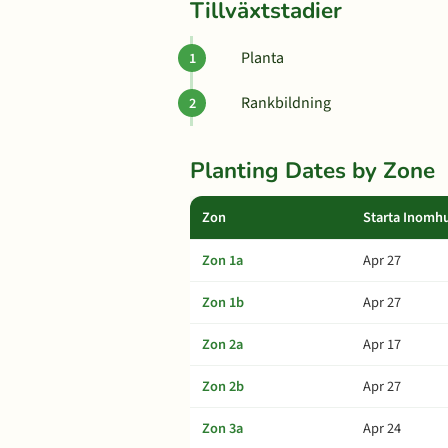
Tillväxtstadier
Planta
Rankbildning
Planting Dates by Zone
Zon
Starta Inomh
Zon 1a
Apr 27
Zon 1b
Apr 27
Zon 2a
Apr 17
Zon 2b
Apr 27
Zon 3a
Apr 24