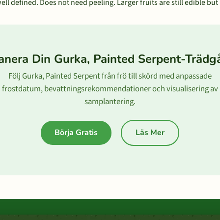
ell defined. Does not need peeling. Larger fruits are still edible bu
anera Din Gurka, Painted Serpent-Trädg
Följ Gurka, Painted Serpent från frö till skörd med anpassade
frostdatum, bevattningsrekommendationer och visualisering av
samplantering.
Börja Gratis
Läs Mer