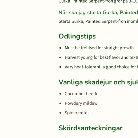
Gurka, Painted Serpent-frön gror på 3-10
När ska jag starta Gurka, Paint
Starta Gurka, Painted Serpent-frön inomhu
Odlingstips
Must be trellised for straight growth
Harvest young for best flavor and text
Very heat-tolerant; a good choice for 
Vanliga skadejur och sj
Cucumber beetle
Powdery mildew
Spider mites
Skördsanteckningar