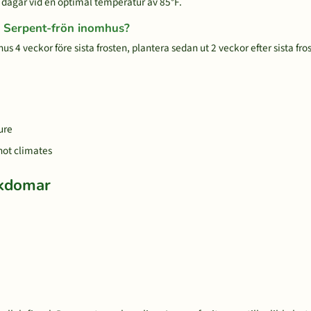
 dagar vid en optimal temperatur av 85°F.
ed Serpent-frön inomhus?
s 4 veckor före sista frosten, plantera sedan ut 2 veckor efter sista fro
ure
hot climates
ukdomar