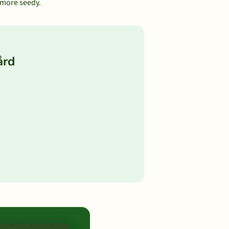
t more seedy.
ård