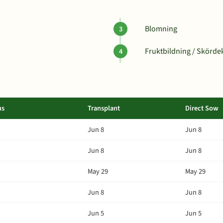
Blomning
Fruktbildning / Skörde
us
Transplant
Direct Sow
Jun 8
Jun 8
Jun 8
Jun 8
May 29
May 29
Jun 8
Jun 8
Jun 5
Jun 5