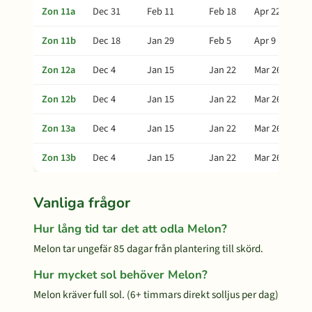
Zon 11a
Dec 31
Feb 11
Feb 18
Apr 22
Zon 11b
Dec 18
Jan 29
Feb 5
Apr 9
Zon 12a
Dec 4
Jan 15
Jan 22
Mar 26
Zon 12b
Dec 4
Jan 15
Jan 22
Mar 26
Zon 13a
Dec 4
Jan 15
Jan 22
Mar 26
Zon 13b
Dec 4
Jan 15
Jan 22
Mar 26
Vanliga frågor
Hur lång tid tar det att odla Melon?
Melon tar ungefär 85 dagar från plantering till skörd.
Hur mycket sol behöver Melon?
Melon kräver full sol. (6+ timmars direkt solljus per dag)