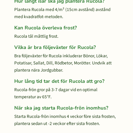
Hur långt isär ska jag plantera Rucola?
Plantera Rucola med 4/m² (15cm avstånd) avstånd
med kvadratfot-metoden.
Kan Rucola överleva frost?
Rucola tål måttlig frost.
Vilka är bra följeväxter för Rucola?
Bra följeväxter för Rucola inkluderar Bönor, Lökar,
Potatisar, Sallat, Dill, Rödbetor, Morötter. Undvik att
plantera nära Jordgubbar.
Hur lång tid tar det för Rucola att gro?
Rucola-frön gror på 3-7 dagar vid en optimal
temperatur av 65°F.
När ska jag starta Rucola-frön inomhus?
Starta Rucola-frön inomhus 4 veckor före sista frosten,
plantera sedan ut -2 veckor efter sista frosten.