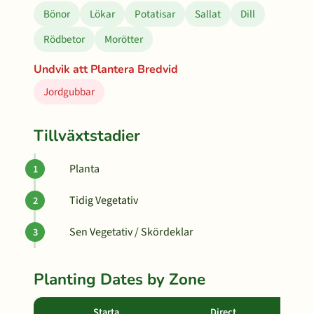
Bönor
Lökar
Potatisar
Sallat
Dill
Rödbetor
Morötter
Undvik att Plantera Bredvid
Jordgubbar
Tillväxtstadier
Planta
Tidig Vegetativ
Sen Vegetativ / Skördeklar
Planting Dates by Zone
Starta
Direct