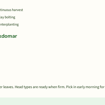
tinuous harvest
ay bolting
 interplanting
ukdomar
er leaves. Head types are ready when firm. Pick in early morning for 