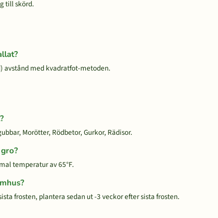
 till skörd.
llat?
d) avstånd med kvadratfot-metoden.
t?
dgubbar, Morötter, Rödbetor, Gurkor, Rädisor.
t gro?
timal temperatur av 65°F.
nomhus?
ista frosten, plantera sedan ut -3 veckor efter sista frosten.