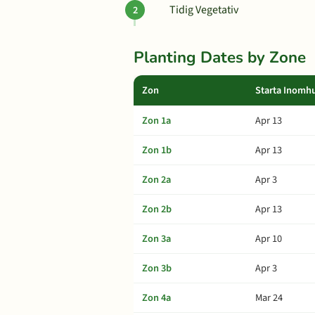
Tidig Vegetativ
Planting Dates by Zone
Zon
Starta Inomh
Zon 1a
Apr 13
Zon 1b
Apr 13
Zon 2a
Apr 3
Zon 2b
Apr 13
Zon 3a
Apr 10
Zon 3b
Apr 3
Zon 4a
Mar 24