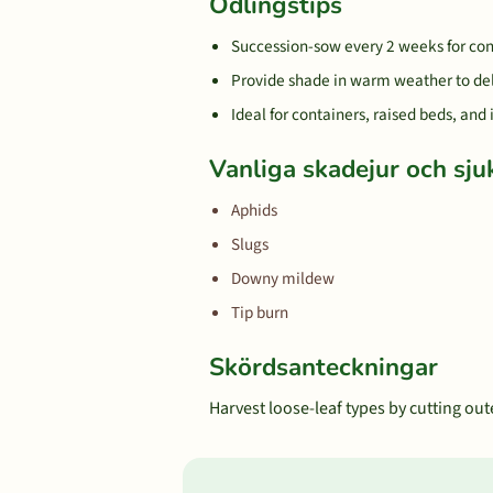
Odlingstips
Succession-sow every 2 weeks for con
Provide shade in warm weather to del
Ideal for containers, raised beds, and
Vanliga skadejur och sj
Aphids
Slugs
Downy mildew
Tip burn
Skördsanteckningar
Harvest loose-leaf types by cutting out