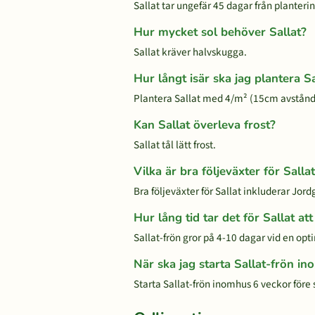
Sallat tar ungefär 45 dagar från plantering
Hur mycket sol behöver Sallat?
Sallat kräver halvskugga.
Hur långt isär ska jag plantera Sa
Plantera Sallat med 4/m² (15cm avstån
Kan Sallat överleva frost?
Sallat tål lätt frost.
Vilka är bra följeväxter för Salla
Bra följeväxter för Sallat inkluderar Jor
Hur lång tid tar det för Sallat at
Sallat-frön gror på 4-10 dagar vid en op
När ska jag starta Sallat-frön i
Starta Sallat-frön inomhus 6 veckor före s