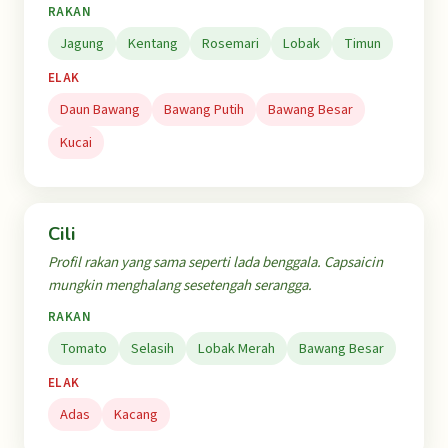
RAKAN
Jagung
Kentang
Rosemari
Lobak
Timun
ELAK
Daun Bawang
Bawang Putih
Bawang Besar
Kucai
Cili
Profil rakan yang sama seperti lada benggala. Capsaicin
mungkin menghalang sesetengah serangga.
RAKAN
Tomato
Selasih
Lobak Merah
Bawang Besar
ELAK
Adas
Kacang