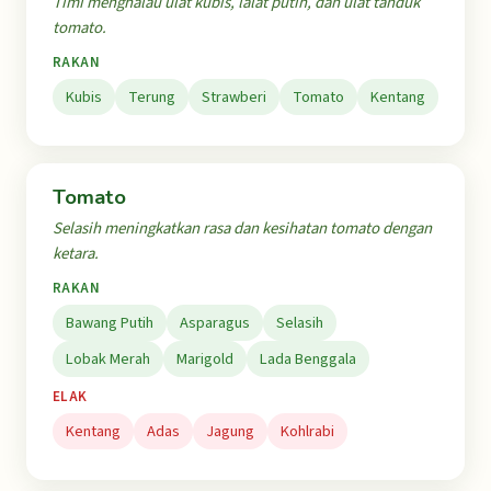
Timi menghalau ulat kubis, lalat putih, dan ulat tanduk
tomato.
RAKAN
Kubis
Terung
Strawberi
Tomato
Kentang
Tomato
Selasih meningkatkan rasa dan kesihatan tomato dengan
ketara.
RAKAN
Bawang Putih
Asparagus
Selasih
Lobak Merah
Marigold
Lada Benggala
ELAK
Kentang
Adas
Jagung
Kohlrabi