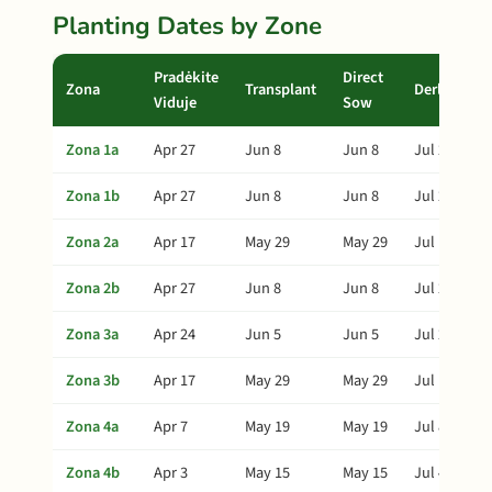
Planting Dates by Zone
Pradėkite
Direct
Zona
Transplant
Derlius
Viduje
Sow
Zona 1a
Apr 27
Jun 8
Jun 8
Jul 28
Zona 1b
Apr 27
Jun 8
Jun 8
Jul 28
Zona 2a
Apr 17
May 29
May 29
Jul 18
Zona 2b
Apr 27
Jun 8
Jun 8
Jul 28
Zona 3a
Apr 24
Jun 5
Jun 5
Jul 25
Zona 3b
Apr 17
May 29
May 29
Jul 18
Zona 4a
Apr 7
May 19
May 19
Jul 8
Zona 4b
Apr 3
May 15
May 15
Jul 4