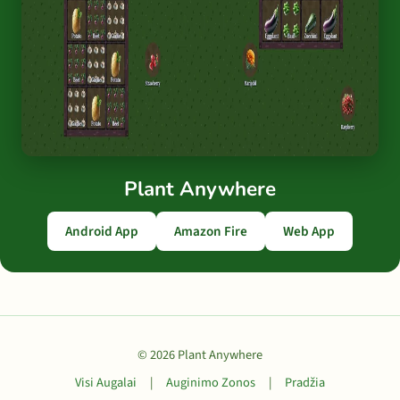
Plant Anywhere
Android App
Amazon Fire
Web App
© 2026 Plant Anywhere
Visi Augalai
|
Auginimo Zonos
|
Pradžia