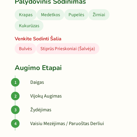
Palydovinis Sodinimas
Krapas
Medetkos
Pupelės
Žirniai
Kukurūzas
Venkite Sodinti Šalia
Bulvės
Stiprūs Prieskoniai (Šalvėja)
Augimo Etapai
Daigas
Vijokų Augimas
Žydėjimas
Vaisiu Mezėjimas / Paruoštas Derliui