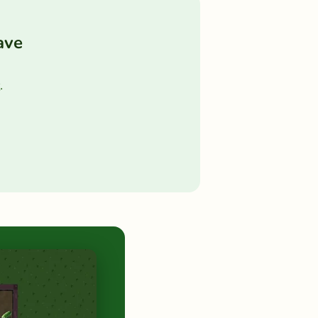
ave
.