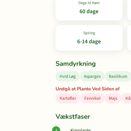
Dage til Høst
60 dage
Spiring
6-14 dage
Samdyrkning
Hvid Løg
Asparges
Basilikum
Undgå at Plante Ved Siden af
Kartofler
Fennikel
Majs
Kå
Vækstfaser
Kimplante