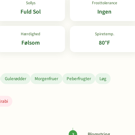
Sollys
Frosttolerance
Fuld Sol
Ingen
Hærdighed
Spiretemp.
Følsom
80°F
Gulerødder
Morgenfruer
Peberfrugter
Løg
lrabi
Blomstring