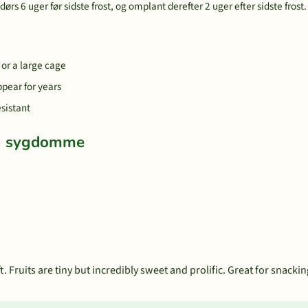
ørs 6 uger før sidste frost, og omplant derefter 2 uger efter sidste frost.
 or a large cage
ppear for years
esistant
og sygdomme
 Fruits are tiny but incredibly sweet and prolific. Great for snackin