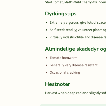
Start Tomat, Matt's Wild Cherry-frø indend
Dyrkingstips
Extremely vigorous; give lots of space
Self-seeds readily; volunteer plants a
Virtually indestructible and disease-r
Almindelige skadedyr 
Tomato hornworm
Generally very disease-resistant
Occasional cracking
Høstnoter
Harvest when deep red and slightly soft.