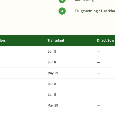
Frugtsætning / Høstkla
dørs
Transplant
Direct Sow
Jun 8
—
Jun 8
—
May 29
—
Jun 8
—
Jun 5
—
May 29
—