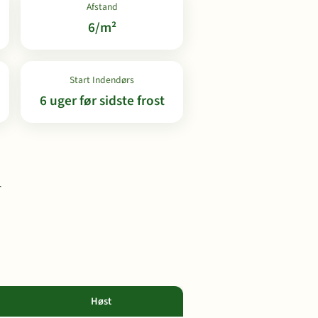
Afstand
6/m²
Start Indendørs
6 uger før sidste frost
r
Høst