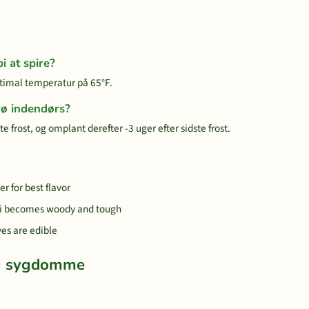
i at spire?
ptimal temperatur på 65°F.
frø indendørs?
te frost, og omplant derefter -3 uger efter sidste frost.
r for best flavor
bi becomes woody and tough
es are edible
og sygdomme