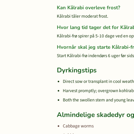
Kan Kålrabi overleve frost?
Kålrabi tåler moderat frost.
Hvor lang tid tager det for Kålrab
Kålrabi-frø spirer på 5-10 dage ved en o
Hvornår skal jeg starte Kålrabi-
Start Kålrabi-frø indendørs 6 uger før sids
Dyrkingstips
Direct sow or transplant in cool weathe
Harvest promptly; overgrown kohlra
Both the swollen stem and young leav
Almindelige skadedyr 
Cabbage worms