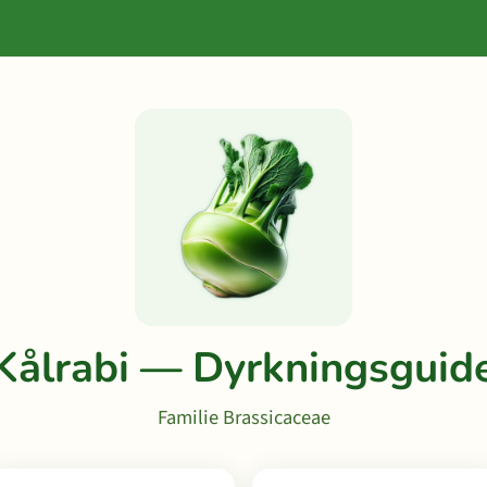
Kålrabi — Dyrkningsguid
Familie Brassicaceae