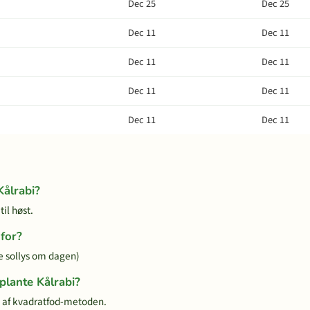
Dec 25
Dec 25
Dec 11
Dec 11
Dec 11
Dec 11
Dec 11
Dec 11
Dec 11
Dec 11
Kålrabi?
il høst.
for?
te sollys om dagen)
plante Kålrabi?
g af kvadratfod-metoden.