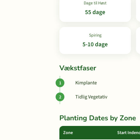
Dage til Høst
55 dage
Spiring
5-10 dage
Vækstfaser
Kimplante
Tidlig Vegetativ
Planting Dates by Zone
Zone
Start Inden