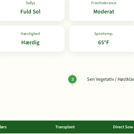
Sollys
Frosttolerance
Fuld Sol
Moderat
Hærdighed
Spiretemp.
Hærdig
65°F
Sen Vegetativ / Høstkla
dørs
Transplant
Direct Sow