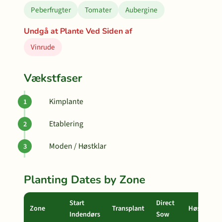
Peberfrugter
Tomater
Aubergine
Undgå at Plante Ved Siden af
Vinrude
Vækstfaser
Kimplante
Etablering
Moden / Høstklar
Planting Dates by Zone
Start
Direct
Zone
Transplant
Høst
Indendørs
Sow