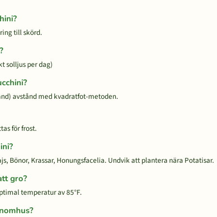
hini?
ing till skörd.
?
kt solljus per dag)
ucchini?
ånd) avstånd med kvadratfot-metoden.
as för frost.
ini?
ajs, Bönor, Krassar, Honungsfacelia. Undvik att plantera nära Potatisar.
att gro?
optimal temperatur av 85°F.
 inomhus?