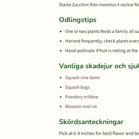
Starta Zucchini-frön inomhus 4 veckor före
Odlingstips
One or two plants feeds a family all
Harvest frequently; check plants eve
Hand-pollinate if fruit is rotting at 
Vanliga skadejur och sj
Squash vine borer
Squash bugs
Powdery mildew
Blossom end rot
Skördsanteckningar
Pick at 6-8 inches for best flavor and