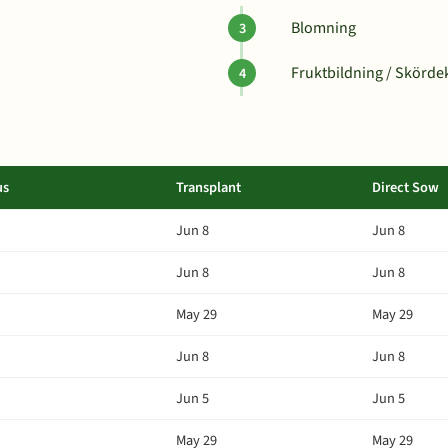
Blomning
Fruktbildning / Skörde
us
Transplant
Direct Sow
Jun 8
Jun 8
Jun 8
Jun 8
May 29
May 29
Jun 8
Jun 8
Jun 5
Jun 5
May 29
May 29