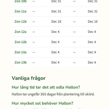
Zon 10b
—
Dec 31
—
Dec 31
Zon 11a
—
Dec 31
—
Dec 31
Zon 11b
—
Dec 18
—
Dec 18
Zon 12a
—
Dec 4
—
Dec 4
Zon 12b
—
Dec 4
—
Dec 4
Zon 13a
—
Dec 4
—
Dec 4
Zon 13b
—
Dec 4
—
Dec 4
Vanliga frågor
Hur lång tid tar det att odla Hallon?
Hallon tar ungefär 365 dagar från plantering till skörd.
Hur mycket sol behöver Hallon?