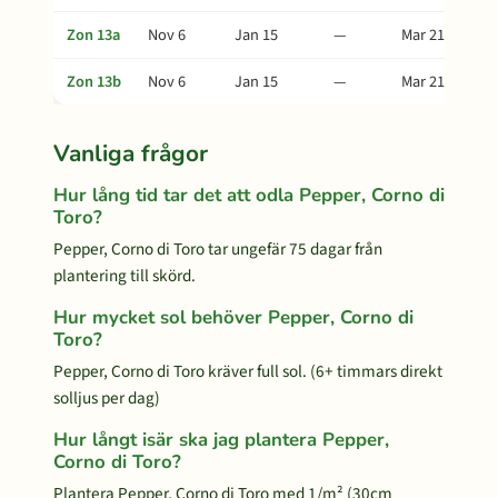
Zon 13a
Nov 6
Jan 15
—
Mar 21
Zon 13b
Nov 6
Jan 15
—
Mar 21
Vanliga frågor
Hur lång tid tar det att odla Pepper, Corno di
Toro?
Pepper, Corno di Toro tar ungefär 75 dagar från
plantering till skörd.
Hur mycket sol behöver Pepper, Corno di
Toro?
Pepper, Corno di Toro kräver full sol. (6+ timmars direkt
solljus per dag)
Hur långt isär ska jag plantera Pepper,
Corno di Toro?
Plantera Pepper, Corno di Toro med 1/m² (30cm