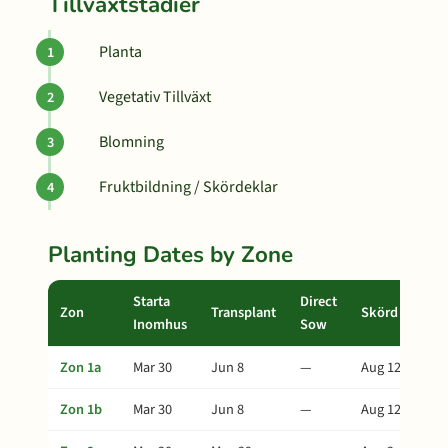
Tillväxtstadier
Planta
Vegetativ Tillväxt
Blomning
Fruktbildning / Skördeklar
Planting Dates by Zone
Starta
Direct
Zon
Transplant
Skörd
Inomhus
Sow
Zon 1a
Mar 30
Jun 8
—
Aug 12
Zon 1b
Mar 30
Jun 8
—
Aug 12