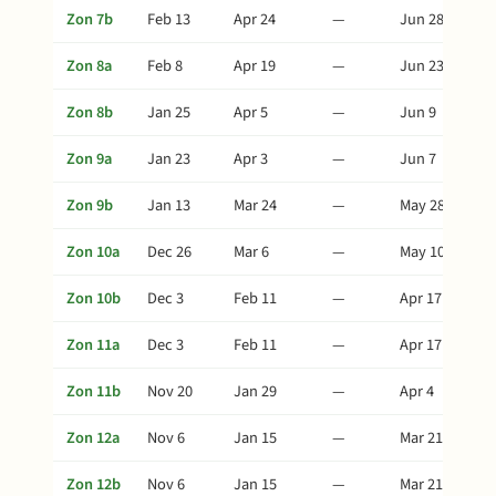
Zon 7b
Feb 13
Apr 24
—
Jun 28
Zon 8a
Feb 8
Apr 19
—
Jun 23
Zon 8b
Jan 25
Apr 5
—
Jun 9
Zon 9a
Jan 23
Apr 3
—
Jun 7
Zon 9b
Jan 13
Mar 24
—
May 28
Zon 10a
Dec 26
Mar 6
—
May 10
Zon 10b
Dec 3
Feb 11
—
Apr 17
Zon 11a
Dec 3
Feb 11
—
Apr 17
Zon 11b
Nov 20
Jan 29
—
Apr 4
Zon 12a
Nov 6
Jan 15
—
Mar 21
Zon 12b
Nov 6
Jan 15
—
Mar 21