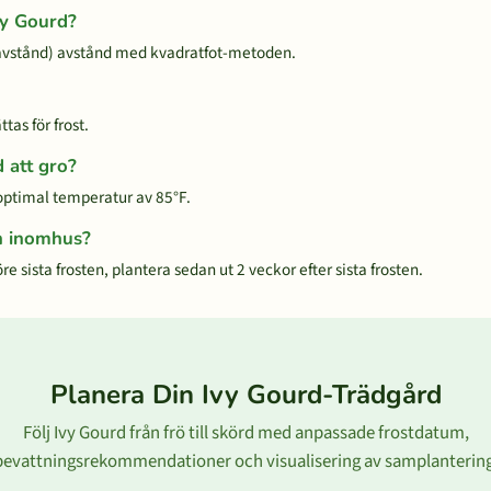
vy Gourd?
avstånd) avstånd med kvadratfot-metoden.
tas för frost.
d att gro?
 optimal temperatur av 85°F.
ön inomhus?
e sista frosten, plantera sedan ut 2 veckor efter sista frosten.
Planera Din Ivy Gourd-Trädgård
Följ Ivy Gourd från frö till skörd med anpassade frostdatum,
bevattningsrekommendationer och visualisering av samplantering