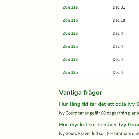
Zon 11a
Dec 31
Zon 11b
Dec 18
Zon 12a
Dec 4
Zon 12b
Dec 4
Zon 13a
Dec 4
Zon 13b
Dec 4
Vanliga frågor
Hur lång tid tar det att odla Ivy
Ivy Gourd tar ungefär 60 dagar från plante
Hur mycket sol behöver Ivy Gou
Ivy Gourd kräver full sol. (6+ timmars dire