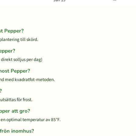
st Pepper?
lantering till skörd.
epper?
direkt solljus per dag)
Ghost Pepper?
nd med kvadratfot-metoden.
?
tsättas för frost.
pper att gro?
d en optimal temperatur av 85°F.
-frön inomhus?