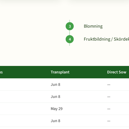
Blomning
Fruktbildning / Skörde
us
Transplant
Direct Sow
Jun 8
—
Jun 8
—
May 29
—
Jun 8
—