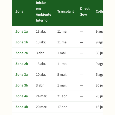
Iniciar
em
Direct
Zona
Transplant
Colheita
Ambiente
Sow
Interno
Zona 1a
13 abr.
11 mai.
—
9 ago.
Zona 1b
13 abr.
11 mai.
—
9 ago.
Zona 2a
3 abr.
1 mai.
—
30 jul.
Zona 2b
13 abr.
11 mai.
—
9 ago.
Zona 3a
10 abr.
8 mai.
—
6 ago.
Zona 3b
3 abr.
1 mai.
—
30 jul.
Zona 4a
24 mar.
21 abr.
—
20 jul.
Zona 4b
20 mar.
17 abr.
—
16 jul.