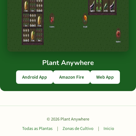
Plant Anywhere
Android App
Amazon Fire
Web App
© 2026 Plant Anywhere
Todas as Plantas
|
Zonas de Cultivo
|
Inicio