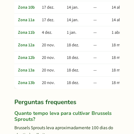
Zona 10b
17 dez.
14 jan.
—
14 abr.
Zona 11a
17 dez.
14 jan.
—
14 abr.
Zona 11b
4 dez.
1 jan.
—
1 abr.
Zona 12a
20 nov.
18 dez.
—
18 mar.
Zona 12b
20 nov.
18 dez.
—
18 mar.
Zona 13a
20 nov.
18 dez.
—
18 mar.
Zona 13b
20 nov.
18 dez.
—
18 mar.
Perguntas frequentes
Quanto tempo leva para cultivar Brussels
Sprouts?
Brussels Sprouts leva aproximadamente 100 dias do