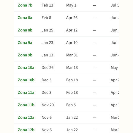
Zona 7b
Feb 13
May 1
—
Jul 5
Zona 8a
Feb 8
Apr 26
—
Jun 30
Zona 8b
Jan 25
Apr 12
—
Jun 16
Zona 9a
Jan 23
Apr 10
—
Jun 14
Zona 9b
Jan 13
Mar 31
—
Jun 4
Zona 10a
Dec 26
Mar 13
—
May 17
Zona 10b
Dec 3
Feb 18
—
Apr 24
Zona 11a
Dec 3
Feb 18
—
Apr 24
Zona 11b
Nov 20
Feb 5
—
Apr 11
Zona 12a
Nov 6
Jan 22
—
Mar 28
Zona 12b
Nov 6
Jan 22
—
Mar 28