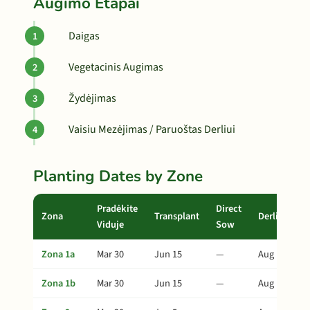
Augimo Etapai
Daigas
Vegetacinis Augimas
Žydėjimas
Vaisiu Mezėjimas / Paruoštas Derliui
Planting Dates by Zone
Pradėkite
Direct
Zona
Transplant
Derlius
Viduje
Sow
Zona 1a
Mar 30
Jun 15
—
Aug 19
Zona 1b
Mar 30
Jun 15
—
Aug 19