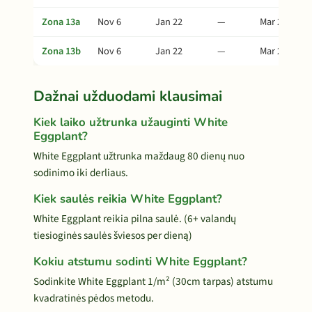
Zona 13a
Nov 6
Jan 22
—
Mar 28
Zona 13b
Nov 6
Jan 22
—
Mar 28
Dažnai užduodami klausimai
Kiek laiko užtrunka užauginti White
Eggplant?
White Eggplant užtrunka maždaug 80 dienų nuo
sodinimo iki derliaus.
Kiek saulės reikia White Eggplant?
White Eggplant reikia pilna saulė. (6+ valandų
tiesioginės saulės šviesos per dieną)
Kokiu atstumu sodinti White Eggplant?
Sodinkite White Eggplant 1/m² (30cm tarpas) atstumu
kvadratinės pėdos metodu.