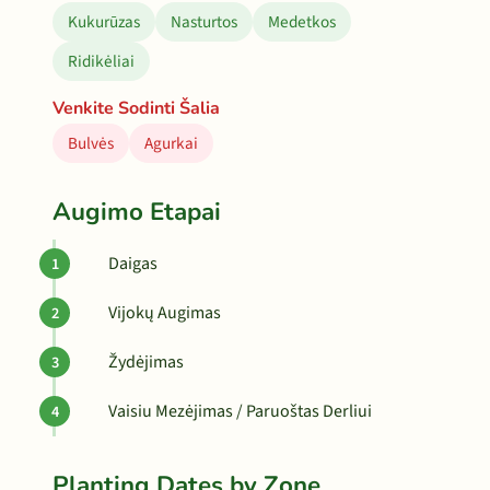
Kukurūzas
Nasturtos
Medetkos
Ridikėliai
Venkite Sodinti Šalia
Bulvės
Agurkai
Augimo Etapai
Daigas
Vijokų Augimas
Žydėjimas
Vaisiu Mezėjimas / Paruoštas Derliui
Planting Dates by Zone