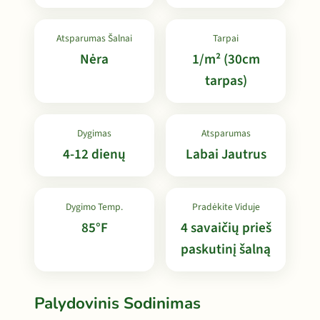
Atsparumas Šalnai
Tarpai
Nėra
1/m² (30cm
tarpas)
Dygimas
Atsparumas
4-12 dienų
Labai Jautrus
Dygimo Temp.
Pradėkite Viduje
85°F
4 savaičių prieš
paskutinį šalną
Palydovinis Sodinimas