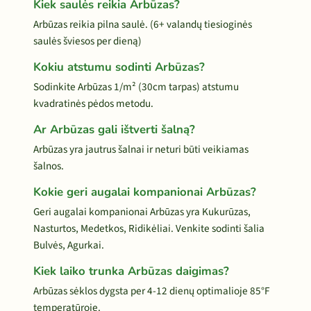
Kiek saulės reikia Arbūzas?
Arbūzas reikia pilna saulė. (6+ valandų tiesioginės
saulės šviesos per dieną)
Kokiu atstumu sodinti Arbūzas?
Sodinkite Arbūzas 1/m² (30cm tarpas) atstumu
kvadratinės pėdos metodu.
Ar Arbūzas gali ištverti šalną?
Arbūzas yra jautrus šalnai ir neturi būti veikiamas
šalnos.
Kokie geri augalai kompanionai Arbūzas?
Geri augalai kompanionai Arbūzas yra Kukurūzas,
Nasturtos, Medetkos, Ridikėliai. Venkite sodinti šalia
Bulvės, Agurkai.
Kiek laiko trunka Arbūzas daigimas?
Arbūzas sėklos dygsta per 4-12 dienų optimalioje 85°F
temperatūroje.