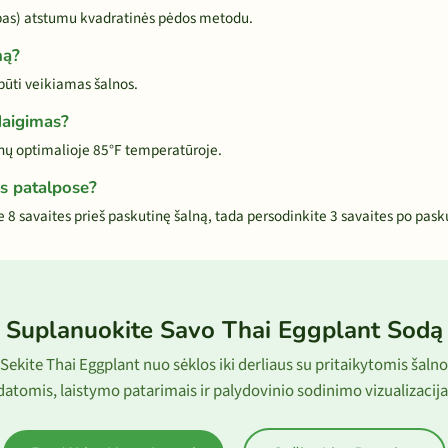
pas) atstumu kvadratinės pėdos metodu.
ną?
 būti veikiamas šalnos.
daigimas?
enų optimalioje 85°F temperatūroje.
as patalpose?
 8 savaites prieš paskutinę šalną, tada persodinkite 3 savaites po pask
Suplanuokite Savo Thai Eggplant Sodą
Sekite Thai Eggplant nuo sėklos iki derliaus su pritaikytomis šalno
datomis, laistymo patarimais ir palydovinio sodinimo vizualizacija