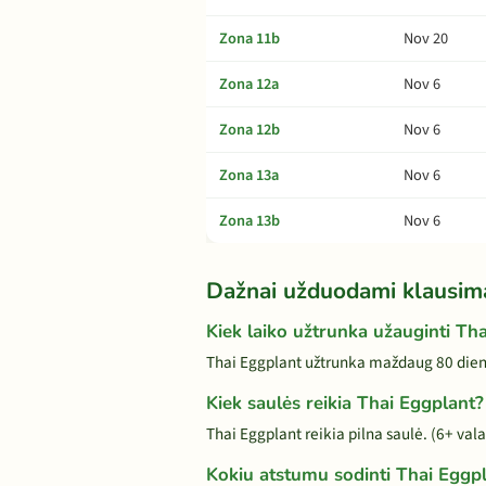
Zona 11b
Nov 20
Zona 12a
Nov 6
Zona 12b
Nov 6
Zona 13a
Nov 6
Zona 13b
Nov 6
Dažnai užduodami klausim
Kiek laiko užtrunka užauginti Th
Thai Eggplant užtrunka maždaug 80 dienų
Kiek saulės reikia Thai Eggplant?
Thai Eggplant reikia pilna saulė. (6+ val
Kokiu atstumu sodinti Thai Eggp