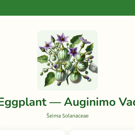
 Eggplant — Auginimo Va
Šeima Solanaceae