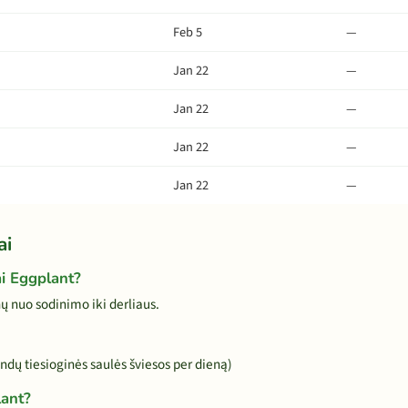
Feb 5
—
Jan 22
—
Jan 22
—
Jan 22
—
Jan 22
—
ai
ai Eggplant?
 nuo sodinimo iki derliaus.
andų tiesioginės saulės šviesos per dieną)
lant?