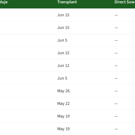
duje
Transplant
Direct Sow
Jun 15
—
Jun 15
—
Jun 5
—
Jun 15
—
Jun 12
—
Jun 5
—
May 26
—
May 22
—
May 19
—
May 19
—