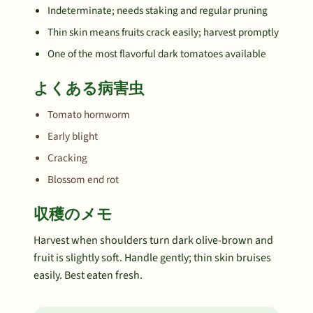
Indeterminate; needs staking and regular pruning
Thin skin means fruits crack easily; harvest promptly
One of the most flavorful dark tomatoes available
よくある病害虫
Tomato hornworm
Early blight
Cracking
Blossom end rot
収穫のメモ
Harvest when shoulders turn dark olive-brown and
fruit is slightly soft. Handle gently; thin skin bruises
easily. Best eaten fresh.