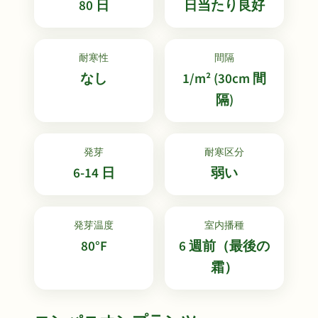
80 日
日当たり良好
耐寒性
間隔
なし
1/m² (30cm 間
隔)
発芽
耐寒区分
6-14 日
弱い
発芽温度
室内播種
80°F
6 週前（最後の
霜）