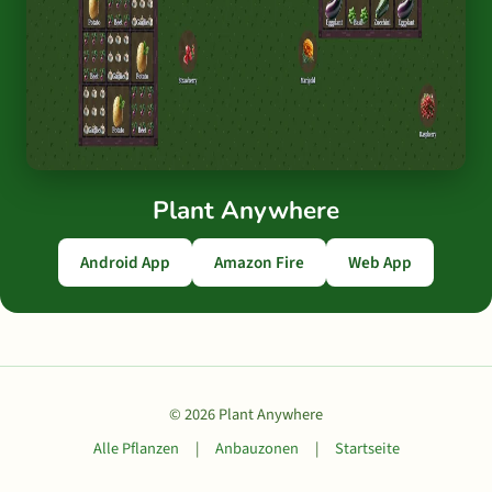
Plant Anywhere
Android App
Amazon Fire
Web App
© 2026 Plant Anywhere
Alle Pflanzen
|
Anbauzonen
|
Startseite